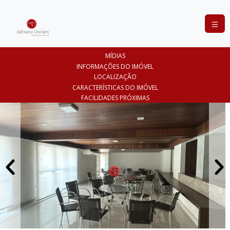
COMPRAR
MÍDIAS
ALUGAR
INFORMAÇÕES DO IMÓVEL
LOCALIZAÇÃO
LANÇAMENTOS
CARACTERÍSTICAS DO IMÓVEL
FACILIDADES PRÓXIMAS
ANUNCIE
SEU
IMÓVEL
CONTATO