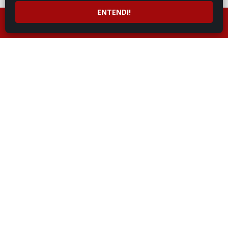
ENTENDI!
LIGUE AGORA
ATENDIMENTO POR
(43) 99991-9395
WHATSAPP