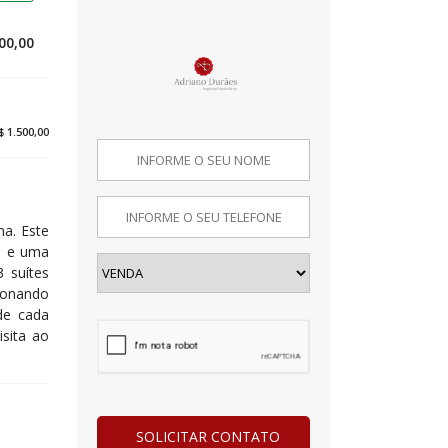
00,00
 1.500,00
na. Este
² e uma
 suítes
cionando
de cada
sita ao
SOLICITAR CONTATO