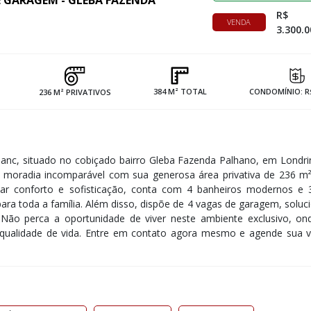
 DE GARAGEM - GLEBA FAZENDA
R$
VENDA
3.300.0
384 M² TOTAL
CONDOMÍNIO: R$
236 M² PRIVATIVOS
Blanc, situado no cobiçado bairro Gleba Fazenda Palhano, em Londri
 moradia incomparável com sua generosa área privativa de 236 m
nar conforto e sofisticação, conta com 4 banheiros modernos e 3
para toda a família. Além disso, dispõe de 4 vagas de garagem, solu
Não perca a oportunidade de viver neste ambiente exclusivo, on
qualidade de vida. Entre em contato agora mesmo e agende sua vi